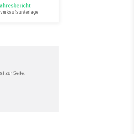
ahresbericht
anbieter sind für Schäden oder
tverkaufsunterlage
t zur Seite.