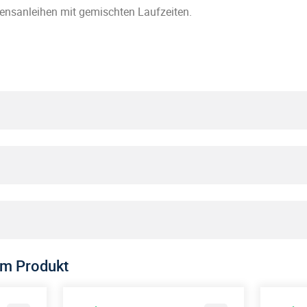
ensanleihen mit gemischten Laufzeiten.
5,96 %
10.10.2000
4,00 %
2000-10-10T00:00:00
2,34 %
em Produkt
lich Marketing- und Informationszwecken und stellen keine Au
EUR
-0,34 %
. Das Sondervermögen weist aufgrund seiner Zusammensetzung u
WAVE Management AG
 erhöhter Volatilität auf, d. h. in kurzen Zeiträumen nach oben