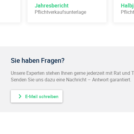
OGAW
rücksichtigt.
Jahresbericht
Halbj
der Aktualität übernommen. Weder Morningstar noch seine Inhalts
Pflichtverkaufsunterlage
Pflich
:
Universal-Investment GmbH
s der Nutzung dieser Informationen entstehen.
1,00%
:
0,00%
nquote):
0,69%
Sie haben Fragen?
0,60% (inkl. Beratervergütung)
-
Unsere Experten stehen Ihnen gerne jederzeit mit Rat und Ta
Senden Sie uns dazu eine Nachricht – Antwort garantiert.
0,025%
ohne
E-Mail schreiben