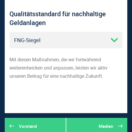
Qualitätsstandard für nachhaltige
Geldanlagen
FNG-Siegel
Für unseren Publikumsfonds WAVE
Mit diesen Maßnahmen, die wir fortwährend
Total Return ESG haben wir die Vorgaben erweitert und
weiterentwicken und anpassen, leisten wir aktiv
restriktivere Nachhaltigkeitsmaßstäbe für mögliche
unseren Beitrag für eine nachhaltige Zukunft.
Investitionen angesetzt. Einzelheiten hierzu finden Sie in
der Erklärung zum
Nachhaltigkeitsansatz
des Fonds. Für
das Jahr 2026 ist der WAVE Total Return ESG durch den
Qualitätsstandard Nachhaltiger Geldanlagen (FNG-Siegel)
ausgezeichnet worden und trägt einen Stern für eine
besonders anspruchsvolle und umfassende
Vorstand
Medien